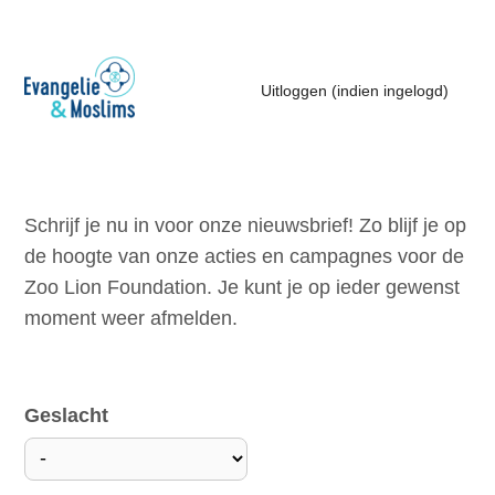
S
k
i
Uitloggen (indien ingelogd)
Uitloggen (indien ingelogd)
p
l
Contact
i
n
Schrijf je nu in voor onze nieuwsbrief! Zo blijf je op
k
Search
de hoogte van onze acties en campagnes voor de
s
Zoo Lion Foundation. Je kunt je op ieder gewenst
J
moment weer afmelden.
u
m
p
Geslacht
t
o