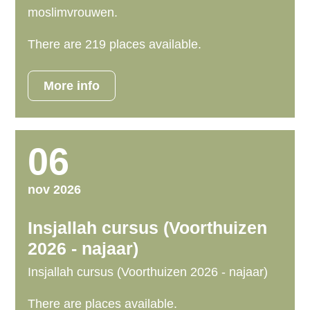
n
moslimvrouwen.
a
v
There are 219 places available.
i
g
More info
a
t
i
06
o
n
nov 2026
J
u
Insjallah cursus (Voorthuizen
m
2026 - najaar)
p
Insjallah cursus (Voorthuizen 2026 - najaar)
t
o
There are places available.