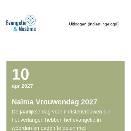
S
k
i
Uitloggen (indien ingelogd)
Uitloggen (indien ingelogd)
p
l
Contact
i
n
k
Search
10
s
J
apr 2027
u
m
Naïma Vrouwendag 2027
p
De jaarlijkse dag voor christenvrouwen die
t
het verlangen hebben het evangelie in
o
woorden en daden te delen met