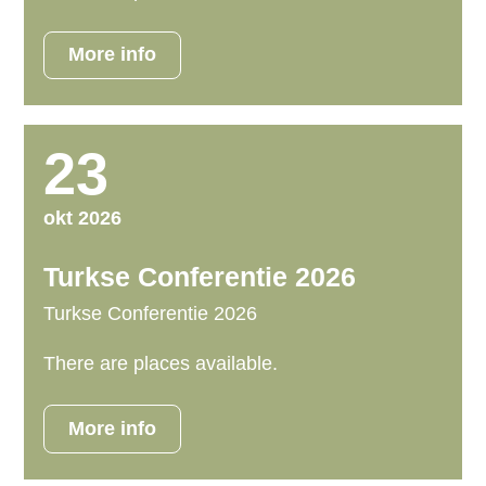
m
a
More info
i
n
c
23
o
n
t
okt 2026
e
Turkse Conferentie 2026
n
t
Turkse Conferentie 2026
There are places available.
More info